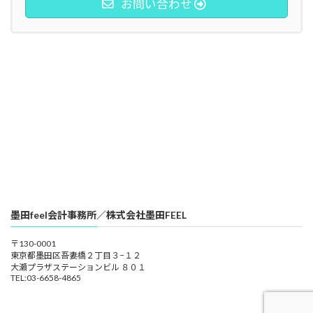
お問い合わせ
墨田feel会計事務所／株式会社墨田FEEL
〒130-0001
東京都墨田区吾妻橋２丁目３−１２
大瀬プラザステーションビル ８０１
TEL:03-6658-4865