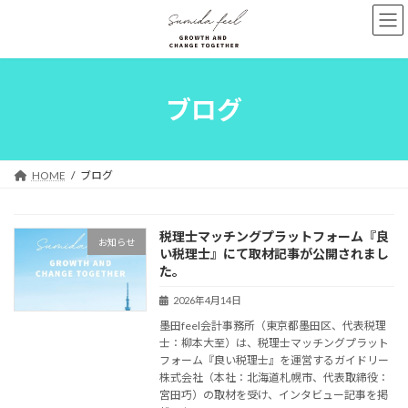
コ
ナ
ン
ビ
テ
ゲ
ン
ー
ツ
シ
へ
ョ
ブログ
ス
ン
キ
に
ッ
移
プ
動
HOME
ブログ
税理士マッチングプラットフォーム『良
お知らせ
い税理士』にて取材記事が公開されまし
た。
2026年4月14日
墨田feel会計事務所（東京都墨田区、代表税理
士：柳本大至）は、税理士マッチングプラット
フォーム『良い税理士』を運営するガイドリー
株式会社（本社：北海道札幌市、代表取締役：
宮田巧）の取材を受け、インタビュー記事を掲