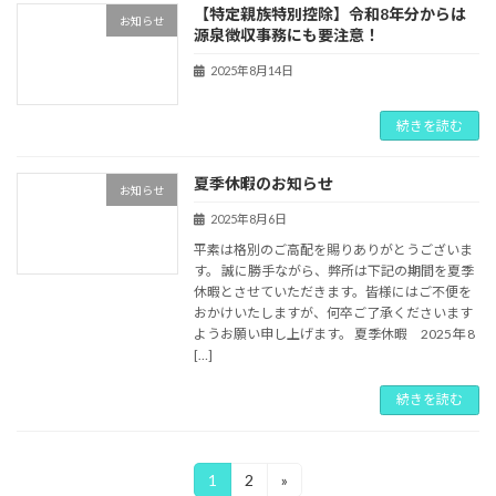
【特定親族特別控除】令和8年分からは
お知らせ
源泉徴収事務にも要注意！
2025年8月14日
続きを読む
夏季休暇のお知らせ
お知らせ
2025年8月6日
平素は格別のご高配を賜りありがとうございま
す。 誠に勝手ながら、弊所は下記の期間を夏季
休暇とさせていただきます。皆様にはご不便を
おかけいたしますが、何卒ご了承くださいます
ようお願い申し上げます。 夏季休暇 2025年 8
[…]
続きを読む
投
1
2
»
固
固