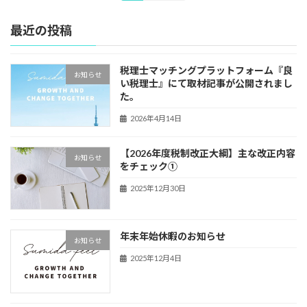
定
定
稿
ペ
ペ
最近の投稿
ー
ー
の
ジ
ジ
ペ
税理士マッチングプラットフォーム『良
お知らせ
ー
い税理士』にて取材記事が公開されまし
た。
ジ
2026年4月14日
送
り
【2026年度税制改正大綱】主な改正内容
お知らせ
をチェック①
2025年12月30日
年末年始休暇のお知らせ
お知らせ
2025年12月4日