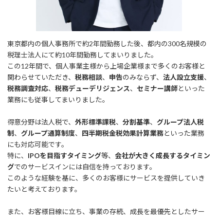
東京都内の個人事務所で約2年間勤務した後、都内の300名規模の
税理士法人にて約10年間勤務してまいりました。
この12年間で、個人事業主様から上場企業様まで多くのお客様と
関わらせていただき、
税務相談
、
申告
のみならず、
法人設立支援
、
税務調査対応
、
税務デューデリジェンス
、
セミナー講師
といった
業務にも従事してまいりました。
得意分野は法人税で、
外形標準課税
、
分割基準
、
グループ法人税
制
、
グループ通算制度
、
四半期税金税効果計算業務
といった業務
にも対応可能です。
特に、
IPOを目指すタイミング
等、
会社が大きく成長するタイミン
グ
でのサービスインには自信を持っております。
このような経験を基に、多くのお客様にサービスを提供していき
たいと考えております。
また、お客様目線に立ち、事業の存続、成長を最優先としたサー