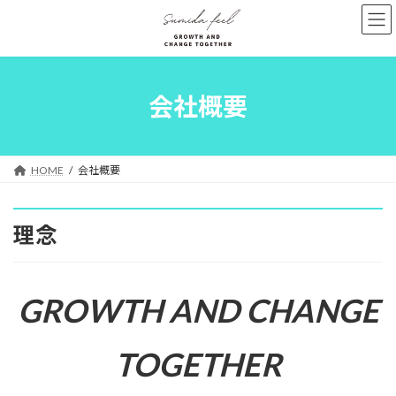
コ
ナ
ン
ビ
テ
ゲ
ン
ー
ツ
シ
へ
ョ
会社概要
ス
ン
キ
に
ッ
移
プ
動
HOME
会社概要
理念
GROWTH AND CHANGE
TOGETHER